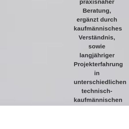
praxisnaher
Beratung,
ergänzt durch
kaufmännisches
Verständnis,
sowie
langjähriger
Projekterfahrung
in
unterschiedlichen
technisch-
kaufmännischen
Bereichen.
BERATUNGSTER
VEREINBARE