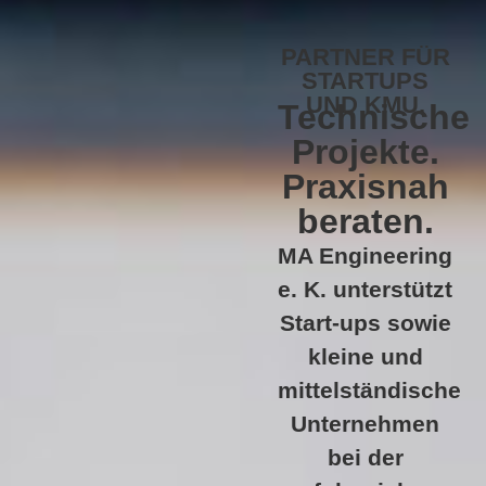
PARTNER FÜR
STARTUPS
UND KMU.
Technische
Projekte.
Praxisnah
beraten.
MA Engineering
e. K. unterstützt
Start-ups sowie
kleine und
mittelständische
Unternehmen
bei der